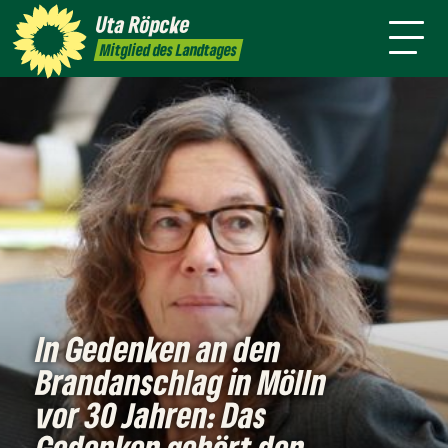
Startseite
Presse
Termine
Uta
Röpcke
Newsletter
Kontakt
Mitglied des Landtages
In Gedenken an den
Brandanschlag in Mölln
vor 30 Jahren: Das
Gedenken gehört den