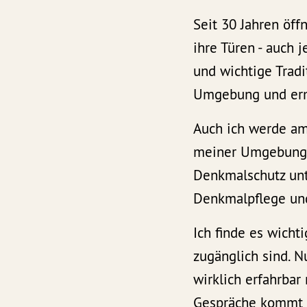
Seit 30 Jahren öf
ihre Türen - auch j
und wichtige Tradi
Umgebung und erm
Auch ich werde am
meiner Umgebung s
Denkmalschutz unte
Denkmalpflege und
Ich finde es wicht
zugänglich sind. 
wirklich erfahrba
Gespräche kommt h