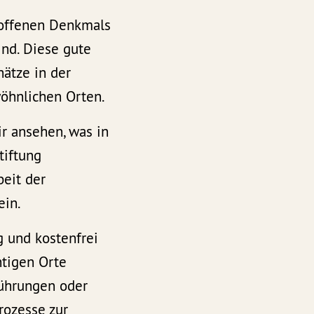
 offenen Denkmals
sind. Diese gute
hätze in der
hnlichen Orten.
r ansehen, was in
tiftung
beit der
ein.
g und kostenfrei
htigen Orte
Führungen oder
rozesse zur