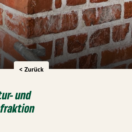
< Zurück
tur- und
fraktion