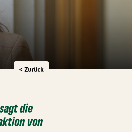
< Zurück
sagt die
raktion von