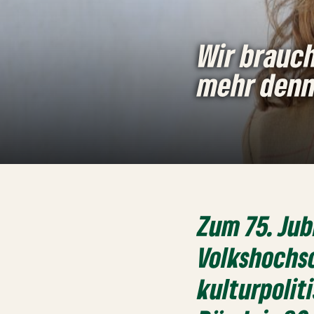
Wir brauc
mehr denn
Zum 75. Ju
Volkshochsc
kulturpolit