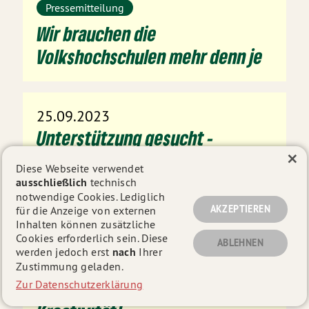
Pressemitteilung
Wir brauchen die
Volkshochschulen mehr denn je
25.09.2023
Unterstützung gesucht -
×
Ausschreibung
Diese Webseite verwendet
Regionalmitarbeiter*in
ausschließlich
technisch
notwendige Cookies. Lediglich
AKZEPTIEREN
für die Anzeige von externen
Inhalten können zusätzliche
Cookies erforderlich sein. Diese
20.09.2023
ABLEHNEN
werden jedoch erst
nach
Ihrer
Pressemitteilung
Zustimmung geladen.
Transformation geht nicht ohne
Zur Datenschutzerklärung